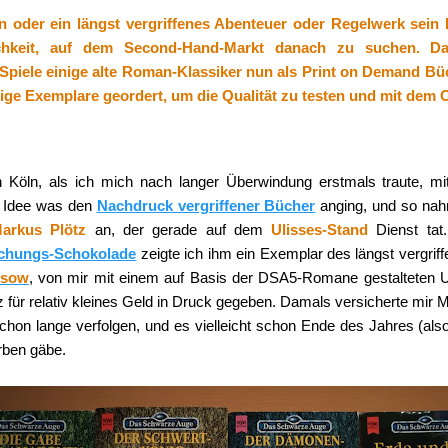
 oder ein längst vergriffenes Abenteuer oder Regelwerk sein 
ichkeit, auf dem Second-Hand-Markt danach zu suchen. 
 Spiele einige alte Roman-Klassiker nun als Print on Demand Bü
ige Exemplare geordert, um die Qualität zu testen und mit dem O
n Köln, als ich mich nach langer Überwindung erstmals traute, 
xe Idee was den
Nachdruck vergriffener Bücher
anging, und so na
arkus Plötz
an, der gerade auf dem
Ulisses-Stand
Dienst ta
chungs-Schokolade
zeigte ich ihm ein Exemplar des längst vergr
esow
, von mir mit einem auf Basis der DSA5-Romane gestalteten
 für relativ kleines Geld in Druck gegeben. Damals versicherte mir M
chon lange verfolgen, und es vielleicht schon Ende des Jahres (als
ben gäbe.