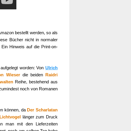
mazon bestellt werden, so als
iese Bücher nicht in normaler
Ein Hinweis auf die Print-on-
 aufgelegt worden: Von
Ulrich
on Wieser
die beiden
Raidri
walten
Reihe, bestehend aus
ar zumindest noch von Romanen
men können, da
Der Scharlatan
Lichtvogel
länger zum Druck
nn man mit den Lieferzeiten
annt, noch am selben Tag habe