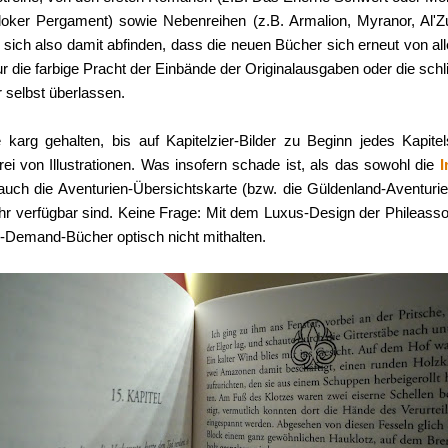
oker Pergament) sowie Nebenreihen (z.B. Armalion, Myranor, Al'Zu
ch also damit abfinden, dass die neuen Bücher sich erneut von all
die farbige Pracht der Einbände der Originalausgaben oder die sch
r selbst überlassen.
karg gehalten, bis auf Kapitelzier-Bilder zu Beginn jedes Kapi
rei von Illustrationen. Was insofern schade ist, als das sowohl die
I
auch die Aventurien-Übersichtskarte (bzw. die Güldenland-Aventuri
hr verfügbar sind. Keine Frage: Mit dem Luxus-Design der Phileas
on-Demand-Bücher optisch nicht mithalten.