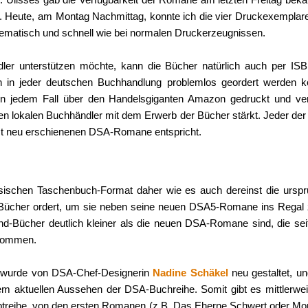
. Heute, am Montag Nachmittag, konnte ich die vier Druckexemplare
blematisch und schnell wie bei normalen Druckerzeugnissen.
dler unterstützen möchte, kann die Bücher natürlich auch per I
en in jeder deutschen Buchhandlung problemlos geordert werden k
in jedem Fall über den Handelsgiganten Amazon gedruckt und ve
en lokalen Buchhändler mit dem Erwerb der Bücher stärkt. Jeder de
zt neu erschienenen DSA-Romane entspricht.
ischen Taschenbuch-Format daher wie es auch dereinst die ursp
Bücher ordert, um sie neben seine neuen DSA5-Romane ins Regal zu
nd-Bücher deutlich kleiner als die neuen DSA-Romane sind, die se
kommen.
 wurde von DSA-Chef-Designerin
Nadine Schäkel
neu gestaltet, u
em aktuellen Aussehen der DSA-Buchreihe. Somit gibt es mittlerwe
treihe, von den ersten Romanen (z.B. Das Eherne Schwert oder Mon