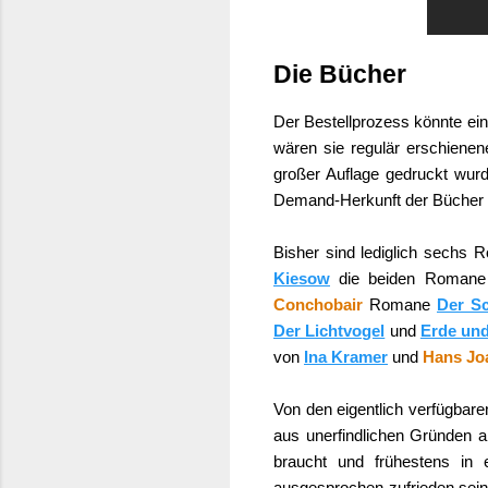
Die Bücher
Der Bestellprozess könnte ei
wären sie regulär erschienen
großer Auflage gedruckt wurd
Demand-Herkunft der Bücher k
Bisher sind lediglich sechs
Kiesow
die beiden Roman
Conchobair
Romane
Der S
Der Lichtvogel
und
Erde und
von
Ina Kramer
und
Hans Jo
Von den eigentlich verfügbar
aus unerfindlichen Gründen a
braucht und frühestens in 
ausgesprochen zufrieden sein