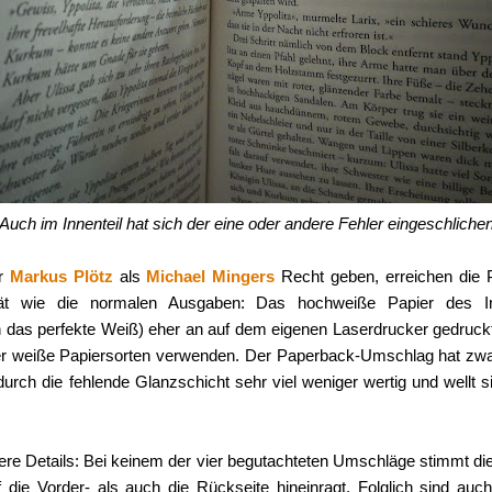
Auch im Innenteil hat sich der eine oder andere Fehler eingeschliche
er
Markus Plötz
als
Michael Mingers
Recht geben, erreichen die
ität wie die normalen Ausgaben: Das hochweiße Papier des In
h das perfekte Weiß) eher an auf dem eigenen Laserdrucker gedruckt
r weiße Papiersorten verwenden. Der Paperback-Umschlag hat zwar
durch die fehlende Glanzschicht sehr viel weniger wertig und wellt s
ere Details: Bei keinem der vier begutachteten Umschläge stimmt di
die Vorder- als auch die Rückseite hineinragt. Folglich sind au