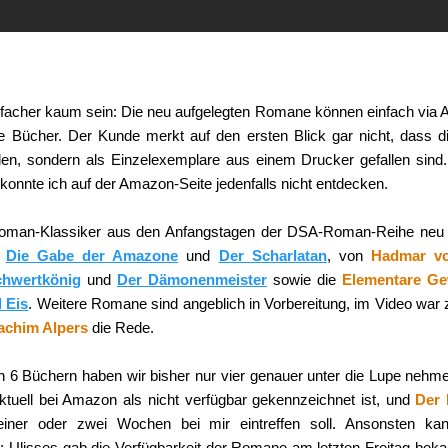
nfacher kaum sein: Die neu aufgelegten Romane können einfach via A
e Bücher. Der Kunde merkt auf den ersten Blick gar nicht, dass d
en, sondern als Einzelexemplare aus einem Drucker gefallen sind. 
onnte ich auf der Amazon-Seite jedenfalls nicht entdecken.
 Roman-Klassiker aus den Anfangstagen der DSA-Roman-Reihe neu
e
Die Gabe der Amazone
und
Der Scharlatan
, von
Hadmar v
chwertkönig
und
Der Dämonenmeister
sowie die
Elementare Ge
 Eis
. Weitere Romane sind angeblich in Vorbereitung, im Video w
achim Alpers
die Rede.
en 6 Büchern haben wir bisher nur vier genauer unter die Lupe neh
ktuell bei Amazon als nicht verfügbar gekennzeichnet ist, und
Der 
einer oder zwei Wochen bei mir eintreffen soll. Ansonsten ka
: Ulisses gab die Verfügbarkeit der Romane am letzten Freitag bek